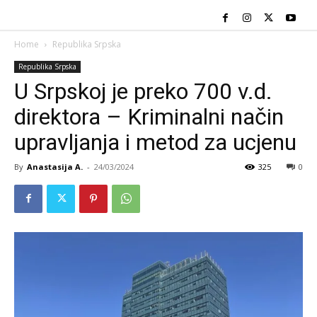
Home
Republika Srpska
Republika Srpska
U Srpskoj je preko 700 v.d.
direktora – Kriminalni način
upravljanja i metod za ucjenu
By
Anastasija A.
-
24/03/2024
325
0