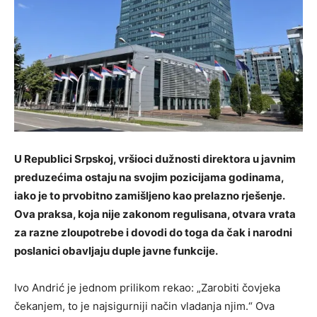
U Republici Srpskoj, vršioci dužnosti direktora u javnim
preduzećima ostaju na svojim pozicijama godinama,
iako je to prvobitno zamišljeno kao prelazno rješenje.
Ova praksa, koja nije zakonom regulisana, otvara vrata
za razne zloupotrebe i dovodi do toga da čak i narodni
poslanici obavljaju duple javne funkcije.
Ivo Andrić je jednom prilikom rekao: „Zarobiti čovjeka
čekanjem, to je najsigurniji način vladanja njim.“ Ova