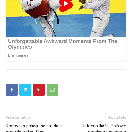
Previous article
Next article
Kosovska policija negira da je
Istočna Ilidža: Božović
pretukla trojicu Srba
potpisao ugovore o