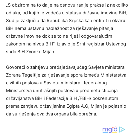
„S obzirom na to da je na osnovu ranije prakse iz nekoliko
odluka, od kojih je vodeća o statusu državne imovine BiH,
Sud je zaključio da Republika Srpska kao entitet u okviru
BiH nema ustavnu nadležnost za rješavanje pitanja
državne imovine dok se to ne riješi odgovarajućim
zakonom na nivou BiH“, izjavio je Srni registrar Ustavnog
suda BiH Zvonko Mijan.
Govoreći o zahtjevu predsjedavajućeg Savjeta ministara
Zorana Tegeltije za rješavanje spora između Ministarstva
civilnih poslova u Savjetu ministara i federalnog
Ministarstva unutrašnjih poslova u predmetu sticanja
državljanstva BiH i Federacije BiH /FBiH/ pokrenutom
prema zahtjevu državljanina Egipta A.G, Mijan je pojasnio
da su rješenja ova dva organa bila oprečna.