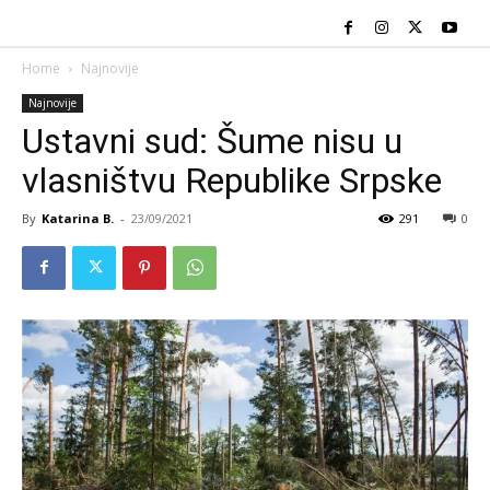
Home
Najnovije
Najnovije
Ustavni sud: Šume nisu u
vlasništvu Republike Srpske
By
Katarina B.
-
23/09/2021
291
0