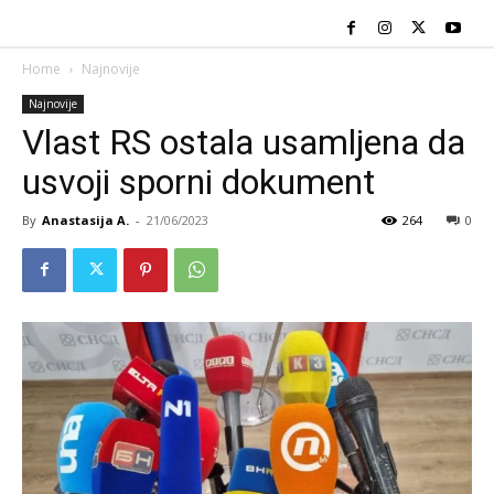
Home
Najnovije
Najnovije
Vlast RS ostala usamljena da
usvoji sporni dokument
By
Anastasija A.
-
21/06/2023
264
0