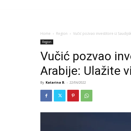
Home
Region
Vučić pozvao investitore iz Saudijsk
Region
Vučić pozvao inv
Arabije: Ulažite v
By
Katarina B.
-
22/06/2022