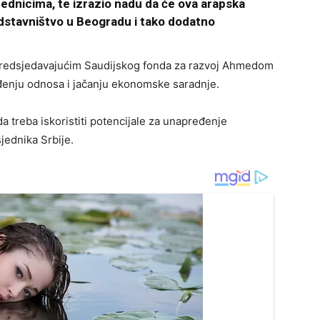
vrednicima, te izrazio nadu da će ova arapska
dstavništvo u Beogradu i tako dodatno
 predsjedavajućim Saudijskog fonda za razvoj Ahmedom
đenju odnosa i jačanju ekonomske saradnje.
a treba iskoristiti potencijale za unapređenje
jednika Srbije.