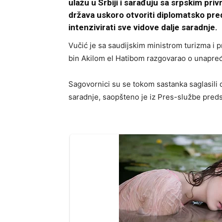
ulažu u Srbiji i sarađuju sa srpskim pri
država uskoro otvoriti diplomatsko pre
intenzivirati sve vidove dalje saradnje.
Vučić je sa saudijskim ministrom turizma i
bin Akilom el Hatibom razgovarao o unapre
Sagovornici su se tokom sastanka saglasili d
saradnje, saopšteno je iz Pres-službe preds