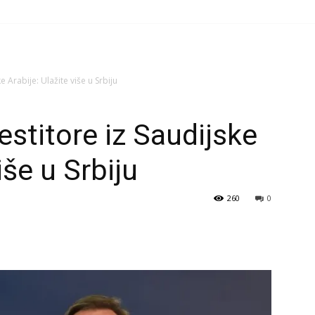
e Arabije: Ulažite više u Srbiju
estitore iz Saudijske
iše u Srbiju
260
0