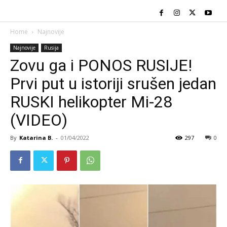
Home
Najnovije
Najnovije
Rusija
Zovu ga i PONOS RUSIJE!
Prvi put u istoriji srušen jedan
RUSKI helikopter Mi-28
(VIDEO)
By
Katarina B.
-
01/04/2022
297
0