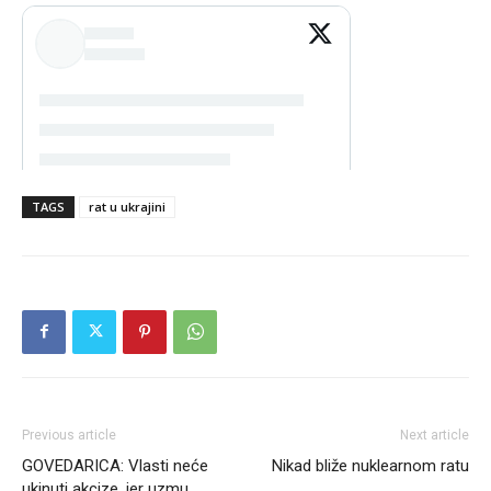
TAGS
rat u ukrajini
Previous article
Next article
GOVEDARICA: Vlasti neće
Nikad bliže nuklearnom ratu
ukinuti akcize, jer uzmu