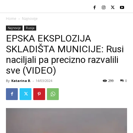
Home
Najnovije
Najnovije
Rusija
EPSKA EKSPLOZIJA
SKLADIŠTA MUNICIJE: Rusi
naciljali pa precizno razvalili
sve (VIDEO)
By
Katarina B.
-
14/03/2024
299
0