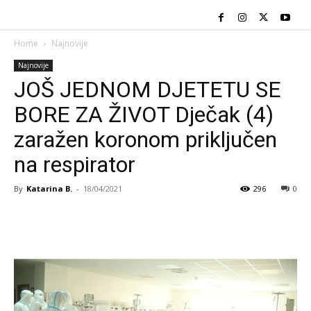
Home
Najnovije
Najnovije
JOŠ JEDNOM DJETETU SE
BORE ZA ŽIVOT Dječak (4)
zaražen koronom priključen
na respirator
By
Katarina B.
-
18/04/2021
296
0