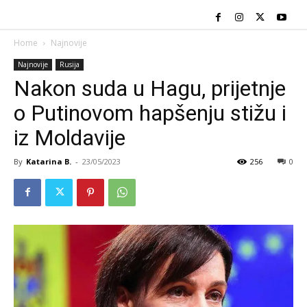
Home
Najnovije
Najnovije
Rusija
Nakon suda u Hagu, prijetnje
o Putinovom hapšenju stižu i
iz Moldavije
By
Katarina B.
-
23/05/2023
256
0