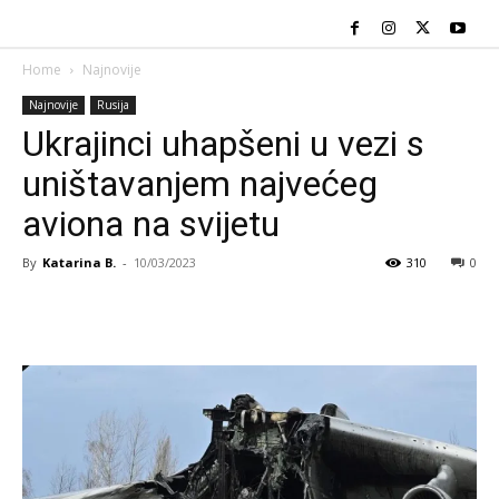
Home
Najnovije
Najnovije
Rusija
Ukrajinci uhapšeni u vezi s
uništavanjem najvećeg
aviona na svijetu
By
Katarina B.
-
10/03/2023
310
0