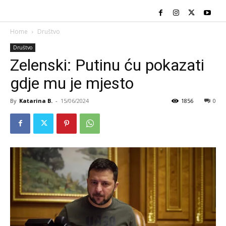
Home
Društvo
Društvo
Zelenski: Putinu ću pokazati
gdje mu je mjesto
By
Katarina B.
-
15/06/2024
1856
0