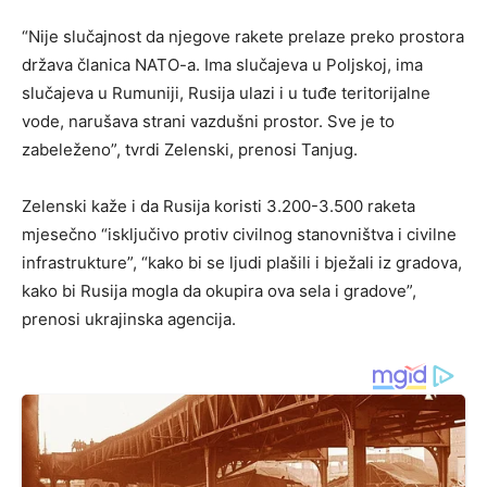
“Nije slučajnost da njegove rakete prelaze preko prostora
država članica NATO-a. Ima slučajeva u Poljskoj, ima
slučajeva u Rumuniji, Rusija ulazi i u tuđe teritorijalne
vode, narušava strani vazdušni prostor. Sve je to
zabeleženo”, tvrdi Zelenski, prenosi Tanjug.
Zelenski kaže i da Rusija koristi 3.200-3.500 raketa
mjesečno “isključivo protiv civilnog stanovništva i civilne
infrastrukture”, “kako bi se ljudi plašili i bježali iz gradova,
kako bi Rusija mogla da okupira ova sela i gradove”,
prenosi ukrajinska agencija.